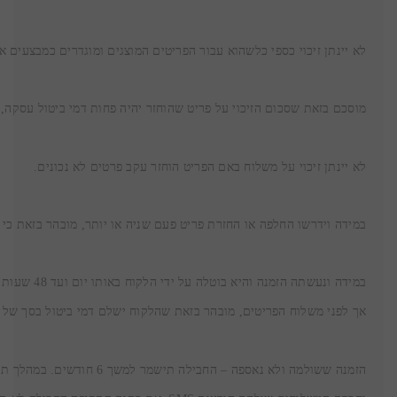
לא יינתן זיכוי כספי כלשהוא עבור הפריטים המוצגים ומוגדרים כמבצעים א
לא יינתן זיכוי על משלוח באם הפריט הוחזר עקב פרטים לא נכונים.

במידה וידרשו החלפה או החזרת פריט פעם שניה או יותר, מובהר בזאת כי ייגבו דמי ע
אך לפני משלוח הפריטים, מובהר בזאת שהלקוח ישלם דמי ביטול בסך של 30 ש"ח. 