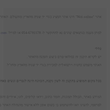
אתר
 "Niti online" הינו אתר המציג בגדי יד שניה מהארץ ומהעולם. האתר מנוהל, מופעל ומעודכן על ידי צ'אי בוטיק יד שניה מרעננה
למתן מענה בנושאים שונים נא להתקשר ל- 054-6791178 או למייל: 
.com
כללי
יש לקרוא תקנון זה במלואו טרם ביצוע הזמנה מהאתר.
האתר משמש כחנות וירטואלית למכירת בגדי יד שניה מהארץ ומחו"ל.
בכל מקום המופיע בתקנון זה לשון נקבה, הכוונה הינה לגברים ונשים כאחד
לפרסמו, להציגו ו/או להשתמש בו בשום אופן ללא אישור מהנהלת האתר ב