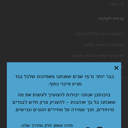
צור קשר
שירות לקוחות
ווטסאפ הודעות 052-5479595
מענה על הודעות בימים:
ראשון עד חמישי 09.00-18.00
×
שישי 09.00-13.00
כבר יותר מ־15 שנים שאנחנו מאמינות שלכל בגד
מייל:
welcome@nitichic.com
מגיע סיכוי נוסף.
בזכותכן אנחנו יכולות להמשיך לעשות את מה
שאנחנו כל כך אוהבות - להעניק פרק חדש לבגדים
מיוחדים, תוך שמירה על מחירים הוגנים ונגישים.
תודה שאתן חלק מהדרך שלנו.