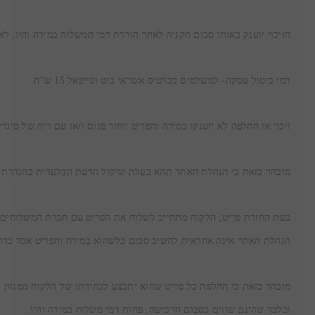
הזיכוי יוענק באותו סכום הקניה לאחר הורדת דמי המשלוח במידה והיו, ל
דמי ביטול עסקה- למשלמים בכרטיס אשראי ביט ופייפאל 15 ש"ח.

זיכוי או החלפה לא יוענקו במידה והפריט יוחזר פגום ו/או עם ריח של סיג
מובהר בזאת כי הנהלת האתר תהא בעלת שיקול הדעת הבלעדית בהגדרת מ
הנהלת האתר אינה אחראית להשיב סכום כלשהוא במידה והפריט אבד בדרכ
ובלבד שהינם שווים בסכום הרכישה, פחות דמי משלוח במידה והיו.