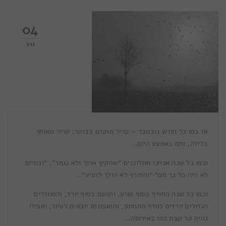
04
נוב
אז כמו כל חודש נובמבר – קריר מוקדם בבוקר, קריר מאוחר
בלילה, וחם באמצע היום..
וכמו כל שנה אנחנו מתלוננים “שהקיץ ארוך ולא נגמר”, “ובחיים
לא היה כל כך חם” “והחורף לא הולך להגיע”..
וכמו כל שנה החורף בסוף מגיע, והגשם בסוף יורד, והסוודרים
הגדולים יורדים למדף התחתון, והמגפונים יוצאים לטיול, ואפילו
נהיה קר קצת כמו באירופה…