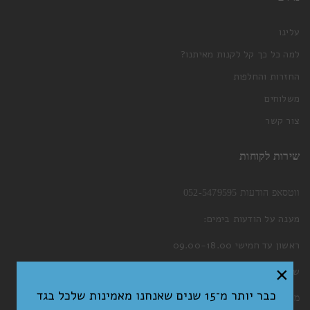
עלינו
למה כל כך קל לקנות מאיתנו?
החזרות והחלפות
משלוחים
צור קשר
שירות לקוחות
ווטסאפ הודעות 052-5479595
מענה על הודעות בימים:
ראשון עד חמישי 09.00-18.00
×
שישי 09.00-13.00
כבר יותר מ־15 שנים שאנחנו מאמינות שלכל בגד
מייל:
welcome@nitichic.com