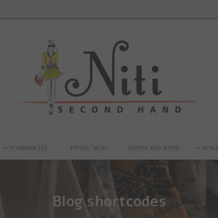
גדים
מידות יותר גדולות
וינטג’ מברלין
אקססוריז
Blog shortcodes