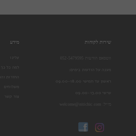
שירות לקוחות
מידע
עלינו
ווטסאפ הודעות 052-5479595
למה כל כך 
מענה על הודעות בימים:
החזרות והח
ראשון עד חמישי 09.00-18.00
משלוחים
שישי 09.00-13.00
צור קשר
מייל:
welcome@nitichic.com