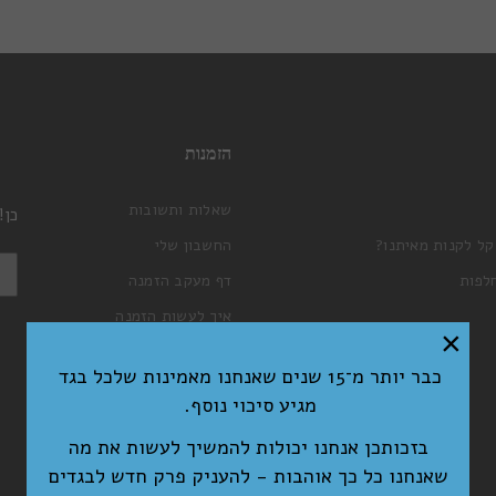
הזמנות
שאלות ותשובות
כן!
קל לקנות מאיתנו?
החשבון שלי
לפות
דף מעקב הזמנה
איך לעשות הזמנה
×
עגלת קניות
כבר יותר מ־15 שנים שאנחנו מאמינות שלכל בגד
תקנון האתר ומדיניות פרטיות
מגיע סיכוי נוסף.
בזכותכן אנחנו יכולות להמשיך לעשות את מה
שאנחנו כל כך אוהבות - להעניק פרק חדש לבגדים