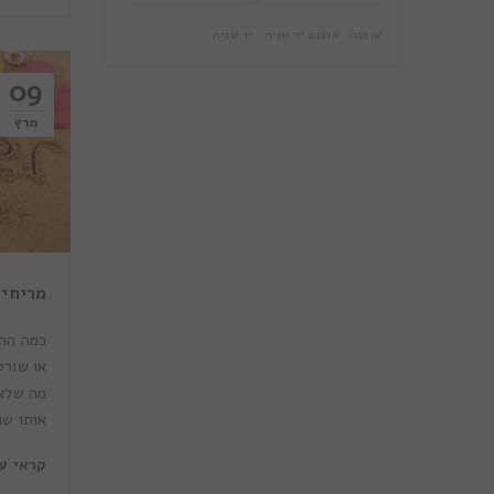
אופנה
אופנת יד שניה
יד שניה
09
מרץ
מריחים
כמה התג
או שורט
מה שלא 
אותו שו
קראי ע