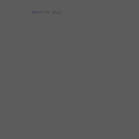
נכתב על ידי
Niti