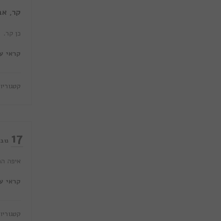
קר, אב
כן קר.
קראי ע
קטגוריו
17
..אז מ
נוב
איפה הח
קראי ע
קטגוריו