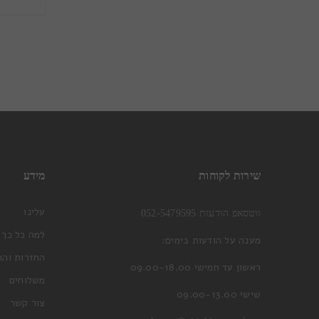
שירות לקוחות
מידע
עלינו
ווטסאפ הודעות 052-5479595
למה כל כך 
מענה על הודעות בימים:
החזרות והח
ראשון עד חמישי 09.00-18.00
משלוחים
שישי 09.00-13.00
צור קשר