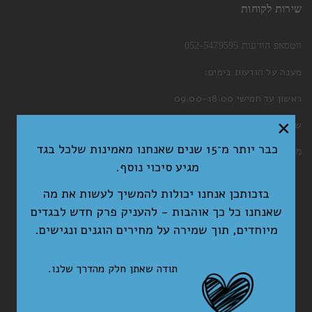
שירות לקוחות
ווטסאפ הודעות 052-5479595
מענה על הודעות בימים:
ראשון עד חמישי 09.00-18.00
×
שישי 09.00-13.00
כבר יותר מ־15 שנים שאנחנו מאמינות שלכל בגד
מייל:
welcome@nitichic.com
מגיע סיכוי נוסף.
בזכותכן אנחנו יכולות להמשיך לעשות את מה
שאנחנו כל כך אוהבות - להעניק פרק חדש לבגדים
מיוחדים, תוך שמירה על מחירים הוגנים ונגישים.
תודה שאתן חלק מהדרך שלנו.
©כל הזכויות שמורות Niti Online 2010