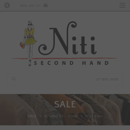
₪
0.00
0
SALE
עמוד הבית
\
קטלוג – כל המוצרים
\
SALE