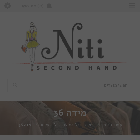
₪
0.00
0
מידה 36
עמוד הבית
\
קטלוג – כל המוצרים
\
נעלים
\
מידה 36