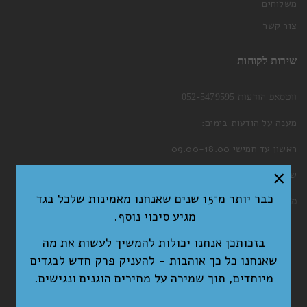
משלוחים
צור קשר
שירות לקוחות
ווטסאפ הודעות 052-5479595
מענה על הודעות בימים:
ראשון עד חמישי 09.00-18.00
×
שישי 09.00-13.00
כבר יותר מ־15 שנים שאנחנו מאמינות שלכל בגד
מייל:
welcome@nitichic.com
מגיע סיכוי נוסף.
בזכותכן אנחנו יכולות להמשיך לעשות את מה
שאנחנו כל כך אוהבות - להעניק פרק חדש לבגדים
מיוחדים, תוך שמירה על מחירים הוגנים ונגישים.