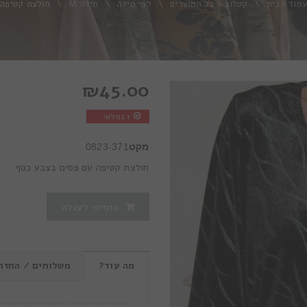
עמוד הבית
\
קטלוג – כל המוצרים
\
לפי מידה
\
מידה M
\
חולצת קטיפה
₪
45.00
1 במלאי
מקט
0823-371
חולצת קטיפה עם פסים בצבע כסף
הוסיפי לעגלה
מה עוד?
משלוחים / החזר