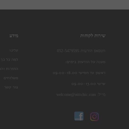
שירות לקוחות
מידע
עלינו
ווטסאפ הודעות 052-5479595
למה כל כך 
מענה על הודעות בימים:
החזרות והח
ראשון עד חמישי 09.00-18.00
משלוחים
שישי 09.00-13.00
צור קשר
מייל:
welcome@nitichic.com