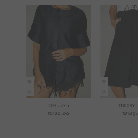
TH
חולצה COS
₪
120.00
₪
189