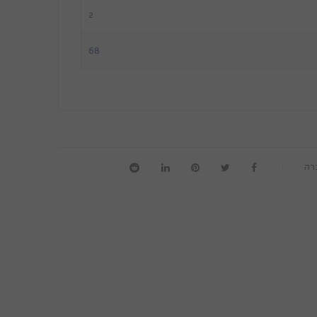
2
68
רה