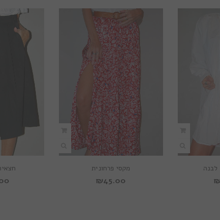
לבנה
מקסי פרחונית
חצאית EORY
.00
₪
45.00