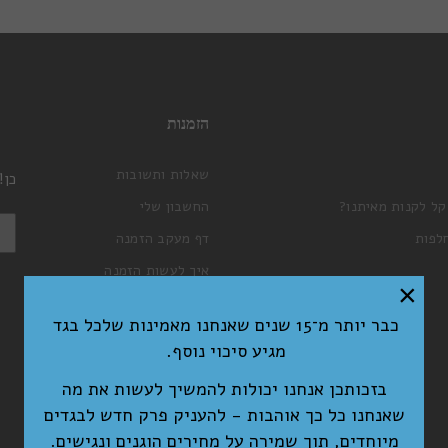
הזמנות
שאלות ותשובות
כן!
קל לקנות מאיתנו?
החשבון שלי
לפות
דף מעקב הזמנה
איך לעשות הזמנה
×
עגלת קניות
כבר יותר מ־15 שנים שאנחנו מאמינות שלכל בגד
תקנון האתר ומדיניות פרטיות
מגיע סיכוי נוסף.
בזכותכן אנחנו יכולות להמשיך לעשות את מה
שאנחנו כל כך אוהבות - להעניק פרק חדש לבגדים
מיוחדים, תוך שמירה על מחירים הוגנים ונגישים.