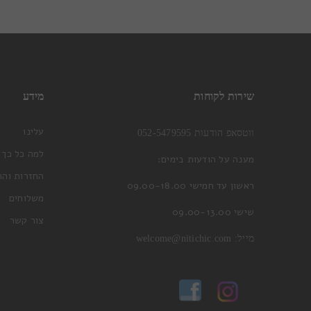
שירות לקוחות
מידע
עלינו
ווטסאפ הודעות 052-5479595
למה כל כך 
מענה על הודעות בימים:
החזרות והח
ראשון עד חמישי 09.00-18.00
משלוחים
שישי 09.00-13.00
צור קשר
מייל:
welcome@nitichic.com