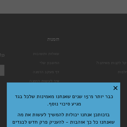
הזמנות
שאלות ותשובות
כן!
קל לקנות מאיתנו?
החשבון שלי
לפות
דף מעקב הזמנה
איך לעשות הזמנה
×
עגלת קניות
כבר יותר מ־15 שנים שאנחנו מאמינות שלכל בגד
תקנון האתר ומדיניות פרטיות
מגיע סיכוי נוסף.
בזכותכן אנחנו יכולות להמשיך לעשות את מה
שאנחנו כל כך אוהבות - להעניק פרק חדש לבגדים