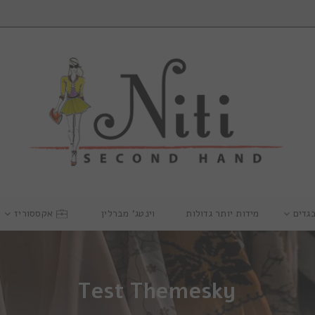
גדים
מידות יותר גדולות
וינטג’ מברלין
אקססוריז
Test Themesky