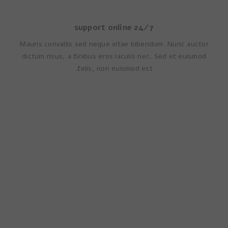
24/7 support online
Mauris convallis sed neque vitae bibendum. Nunc auctor
dictum risus, a finibus eros iaculis nec. Sed et euismod
felis, non euismod est.
Start building your site
for just $59.
Aenean commodo ligula eget dolor. Aenean massa.
Lorem ipsum dolor sit amet, consec tetuer adipis
elit.Aliquam eget nibh etlibura no sea. Aenean