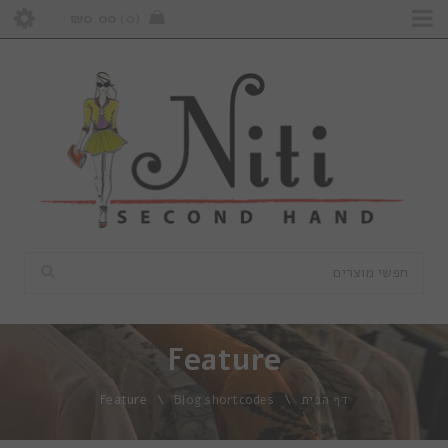
₪
0.00
0
Feature
דף הבית
\
Blog shortcodes
\
Feature