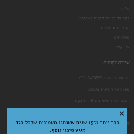
עלינו
למה כל כך קל לקנות מאיתנו?
החזרות והחלפות
משלוחים
צור קשר
שירות לקוחות
ווטסאפ הודעות 052-5479595
מענה על הודעות בימים:
ראשון עד חמישי 09.00-18.00
×
שישי 09.00-13.00
כבר יותר מ־15 שנים שאנחנו מאמינות שלכל בגד
מייל:
welcome@nitichic.com
מגיע סיכוי נוסף.