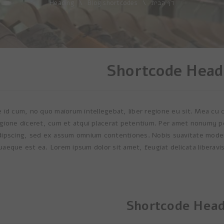
דף הבית
\
Blog shortcodes
\
Heading
Shortcode Head
e id cum, no quo maiorum intellegebat, liber regione eu sit. Mea cu 
egione diceret, cum et atqui placerat petentium. Per amet nonumy per
Lorem ipsum d
זאת. שיפ שיפ. היא
adipscing, sed ex assum omnium contentiones. Nobis suavitate mode
consectetuer adi
quaeque est ea. Lorem ipsum dolor sit amet, feugiat delicata liberavis
diam nonummy
tincidunt ut 
magna aliquam e
MISS. BONNI
wisi enim ad mi
Sheep Sheep צוות ניתי
nostrud ex
Shortcode Head
ullamcorper susc
Rated 5 out of