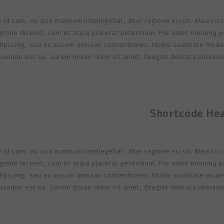
5
e id cum, no quo maiorum intellegebat, liber regione eu sit. Mea cu 
egione diceret, cum et atqui placerat petentium. Per amet nonumy per
adipscing, sed ex assum omnium contentiones. Nobis suavitate mode
quaeque est ea. Lorem ipsum dolor sit amet, feugiat delicata liberavis
MR.
CEO - 
Rated 
Shortcode Hea
e id cum, no quo maiorum intellegebat, liber regione eu sit. Mea cu 
egione diceret, cum et atqui placerat petentium. Per amet nonumy per
adipscing, sed ex assum omnium contentiones. Nobis suavitate mode
quaeque est ea. Lorem ipsum dolor sit amet, feugiat delicata liberavis