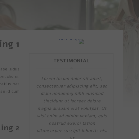
ing 1
TESTIMONIAL
case ludus
iculis ei.
פ. היא
Lorem ipsum dolor sit amet,
olor sit amet,
ratius has
piscing elit, sed
consectetuer adipiscing elit, sed
se id cum.
 nibh euismod
diam nonummy nibh euismod
laoreet dolore
tincidunt ut laoreet dolore
rat volutpat. Ut
magna aliquam erat volutpat. Ut
MIS
nim veniam, quis
wisi enim ad minim veniam, quis
erci tation
nostrud exerci tation
ing 2
ipit lobortis nisl
ullamcorper suscipit lobortis nisl
Rat
ut
ut