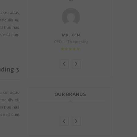
case ludus
iculis ei.
ratius has
se id cum.
 ALEC
MR. KEN
Themesky
CEO - Themesky
5 out of
Rated 4.5 out
5
of 5
ding 3
case ludus
OUR BRANDS
iculis ei.
ratius has
se id cum.