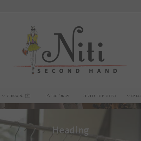
גדים
מידות יותר גדולות
וינטג’ מברלין
אקססוריז
Heading