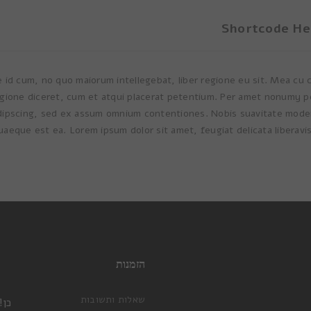
Shortcode He
e id cum, no quo maiorum intellegebat, liber regione eu sit. Mea cu 
egione diceret, cum et atqui placerat petentium. Per amet nonumy per
adipscing, sed ex assum omnium contentiones. Nobis suavitate mode
quaeque est ea. Lorem ipsum dolor sit amet, feugiat delicata liberavis
הזמנות
שאלות ותשובות
כן!