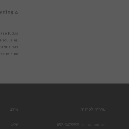
ading 4
case ludus
iculis ei.
ratius has
se id cum.
שירות לקוחות
מידע
עלינו
ווטסאפ הודעות 052-5479595