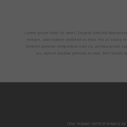
Lorem ipsum dolor sit amet, feugiat delicata liberaviss
integre, vide viderer eleifend ex mea. His at soluta r
Deleniti apeirian temporibus eam cu, ad mea ipsum s
eu, epicuri ancillae pericula ei nam, ferri ipsum 
 פה נרשמים לניוזלטר האופנתי שלנו