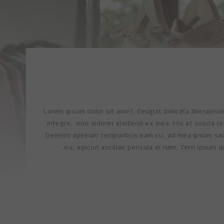
Lorem ipsum dolor sit amet, feugiat delicata liberaviss
integre, vide viderer eleifend ex mea. His at soluta r
Deleniti apeirian temporibus eam cu, ad mea ipsum s
eu, epicuri ancillae pericula ei nam, ferri ipsum 